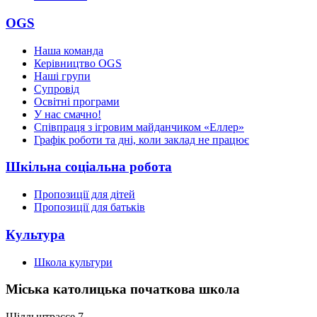
OGS
Наша команда
Керівництво OGS
Наші групи
Супровід
Освітні програми
У нас смачно!
Співпраця з ігровим майданчиком «Еллер»
Графік роботи та дні, коли заклад не працює
Шкільна соціальна робота
Пропозиції для дітей
Пропозиції для батьків
Культура
Школа культури
Міська католицька початкова школа
Шілльштрассе 7