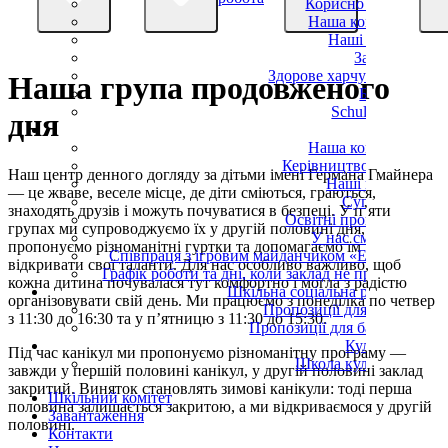
Корисно знати
Наша команда
Наші класи
Заняття
Здорове харчування
Наша група продовженого
Батьки
Schulverein
дня
OGS
Наша команда
Керівництво OGS
Наш центр денного догляду за дітьми імені Германа Гмайнера
Наші групи
— це жваве, веселе місце, де діти сміються, граються,
Супровід
знаходять друзів і можуть почуватися в безпеці. У п’яти
Освітні програми
групах ми супроводжуємо їх у другій половині дня,
У нас смачно!
пропонуємо різноманітні гуртки та допомагаємо їм
Співпраця з ігровим майданчиком «Еллер»
відкривати свої таланти. Для нас особливо важливо, щоб
Графік роботи та дні, коли заклад не працює
кожна дитина почувалася тут комфортно і могла з радістю
Шкільна соціальна робота
організовувати свій день. Ми працюємо з понеділка по четвер
Пропозиції для дітей
з 11:30 до 16:30 та у п’ятницю з 11:30 до 15:30.
Пропозиції для батьків
Культура
Під час канікул ми пропонуємо різноманітну програму —
Школа культури
завжди у першій половині канікул, у другій половині заклад
закритий. Виняток становлять зимові канікули: тоді перша
Шкільний комітет
половина залишається закритою, а ми відкриваємося у другій
Завантаження
половині.
Контакти