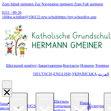
Zum Inhalt springen
Zur Navigation springen
Zum Fuß springen
0211 / 89 26
160
kg.schillstr@
100122.nrw.schule
https://my.schoolfox.app
Шкільний комітет
Завантаження
Контакти
Новини
Терміни
DEUTSCH
ENGLISH
УКРАЇНСЬКА
العربية
Untermenue
Untermenue
Untermenue
Unt
oeffnen
oeffnen
oeffnen
oe
Шкільна
Наша школа
Наша
OGS
соціальна
Культура
Про нас
школа
робота