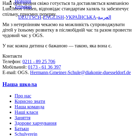
Новини
Наш обід щодня свіжо готується та доставляється компанією
Терміни
Lunchbox Hilden, відповідає стандартам халяль та забезпечує
спільну, приємну перерву.
DEUTSCH
ENGLISH
УКРАЇНСЬКА
العربية
Ми з нетерпінням чекаємо на можливість супроводжувати
дітей у їхньому розвитку в післяобідній час та разом провести
чудовий час у OGS.
У нас кожна дитина є бажаною — такою, яка вона є.
Контакти
Телефон:
0211 - 89 25 706
Мобільний:
0173 - 61 36 397
Е-mail: OGS.
Hermann-Gmeiner-Schule@
diakonie-duesseldorf.de
Наша школа
Про нас
Корисно знати
Наша команда
Наші класи
Заняття
Здорове харчування
Батьки
Schulverein