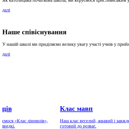
Як католицька початкова школа, ми керуємося християнським у
далі
Наше співіснування
У нашій школі ми приділяємо велику увагу участі учнів у прий
далі
вців
Клас мавп
аємося «Клас лінивців»,
Наш клас веселий, жвавий і завжд
 швидкі.
готовий до розваг.