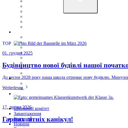
TOP
01. грудня 2025
Будівництво нової будівлі нашої початк
До весни 2028 року наша школа отримає нову будівлю. Минулого
Weiterlesen
17. липня 2026
Шкільний комітет
Завантаження
Гарних літніх канікул!
Контакти
Новини