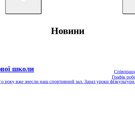
Новини
ової школи
Співпраця
Графік роб
 року вже знесли наш спортивний зал. Зараз уроки фізкультури.