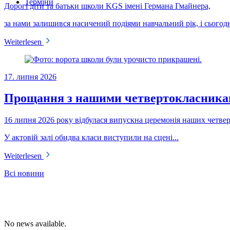
Терміни
Дорогі діти та батьки школи KGS імені Германа Гмайнера,
за нами залишився насичений подіями навчальний рік, і сьогодні
Weiterlesen
17. липня 2026
Прощання з нашими четвертокласник
16 липня 2026 року відбулася випускна церемонія наших четвер
У актовій залі обидва класи виступили на сцені...
Weiterlesen
Всі новини
No news available.