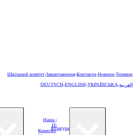
Шкільний комітет
Завантаження
Контакти
Новини
Терміни
DEUTSCH
ENGLISH
УКРАЇНСЬКА
العربية
enue oeffnen
Untermenue oeffnen
Наша школа
Про нас
Культура
Корисно знати