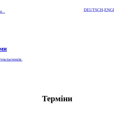
DEUTSCH
ENG
...
ами
токласників.
Терміни