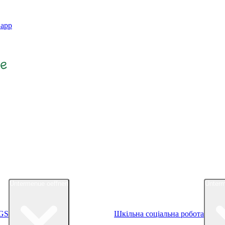
.app
Untermenue oeffnen
Unterm
GS
Шкільна соціальна робота