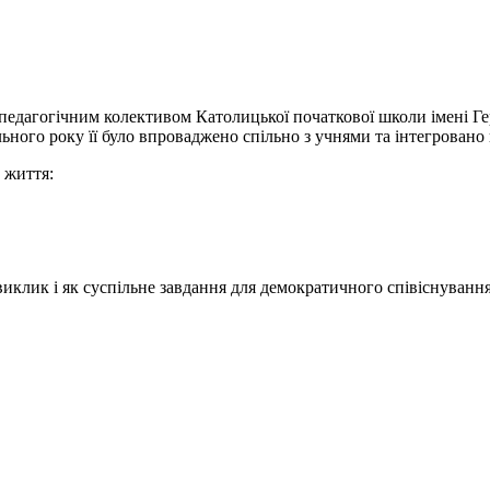
педагогічним колективом Католицької початкової школи імені Ге
ьного року її було впроваджено спільно з учнями та інтегровано
 життя:
иклик і як суспільне завдання для демократичного співіснування