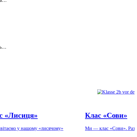
га…
нь…
с «Лисиця»
Клас «Сови»
вітаємо у нашому «лисячому»
Ми — клас «Сови». Разом