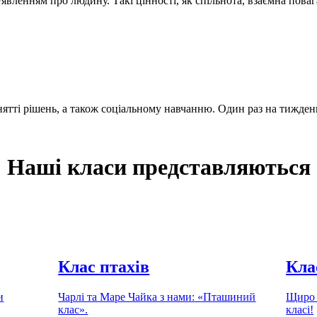
явленням про людину. Такі цінності, як спільнота, взаємна пова
нятті рішень, а також соціальному навчанню. Один раз на тижде
Наші класи представляються
Клас птахів
Кла
и
Чарлі та Маре Чайка з нами: «Пташиний
Щиро 
клас».
класі!