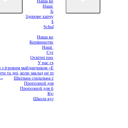
Наша команда
Наші класи
Заняття
Здорове харчування
Батьки
Schulverein
OGS
Наша команда
Керівництво OGS
Наші групи
Супровід
Освітні програми
У нас смачно!
 з ігровим майданчиком «Еллер»
оти та дні, коли заклад не працює
..
Шкільна соціальна робота
Пропозиції для дітей
Пропозиції для батьків
Культура
Школа культури