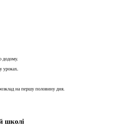
о додому.
у уроках.
розклад на першу половину дня.
й школі