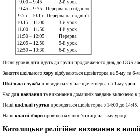
9.00 – 9.45
2-й урок
9.45 – 9.55
Перерва на сніданок
9.55 – 10.15
Перерва на подвір’ї
10.15 – 11.00
3-й урок
11.00 – 11.50
4-й урок
11:50 – 12:05
Перерва
12.05 – 12.50
5-й урок
12:50 – 13:30
6-й урок
Після уроків діти йдуть до групи продовженого дня, до OGS аб
Заняття шкільного
хору
відбуваються щовівторка на 5-му та 6-м
Шкільна служба
проводиться у нас щочетверга на 1-му уроці.
Час
для навчання
та виконання домашніх завдань включено в 
Наші
шкільні гуртки
проводяться щовівторка з 14:00 до 14:45.
Наші
класні збори
проводяться щоп’ятниці на 1-му уроці.
Католицьке релігійне виховання в наші