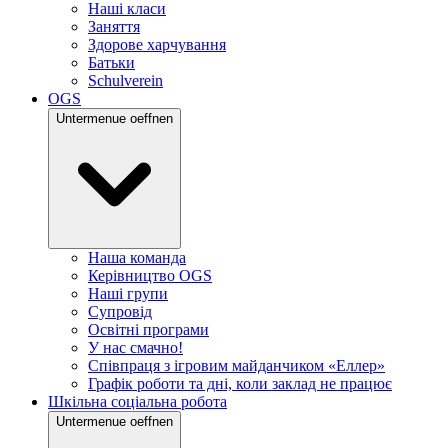
Наші класи
Заняття
Здорове харчування
Батьки
Schulverein
OGS
Untermenue oeffnen
Наша команда
Керівництво OGS
Наші групи
Супровід
Освітні програми
У нас смачно!
Співпраця з ігровим майданчиком «Еллер»
Графік роботи та дні, коли заклад не працює
Шкільна соціальна робота
Untermenue oeffnen