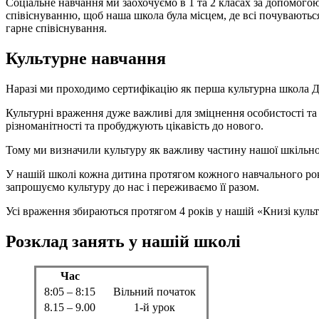
Соціальне навчання ми заохочуємо в 1 та 2 класах за допомо
співіснуванню, щоб наша школа була місцем, де всі почуваютьс
гарне співіснування.
Культурне навчання
Наразі ми проходимо сертифікацію як перша культурна школа 
Культурні враження дуже важливі для зміцнення особистості та
різноманітності та пробуджують цікавість до нового.
Тому ми визначили культуру як важливу частину нашої шкільно
У нашій школі кожна дитина протягом кожного навчального року
запрошуємо культуру до нас і переживаємо її разом.
Усі враження збираються протягом 4 років у нашій «Книзі куль
Розклад занять у нашій школі
Час
8:05 – 8:15
Вільний початок
8.15 – 9.00
1-й урок