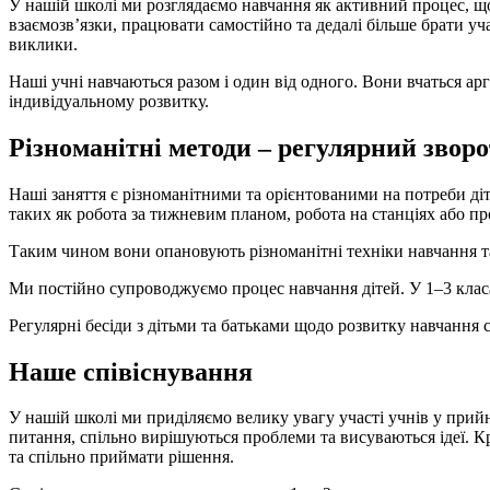
У нашій школі ми розглядаємо навчання як активний процес, що
взаємозв’язки, працювати самостійно та дедалі більше брати у
виклики.
Наші учні навчаються разом і один від одного. Вони вчаться арг
індивідуальному розвитку.
Різноманітні методи – регулярний зворо
Наші заняття є різноманітними та орієнтованими на потреби діт
таких як робота за тижневим планом, робота на станціях або пр
Таким чином вони опановують різноманітні техніки навчання та
Ми постійно супроводжуємо процес навчання дітей. У 1–3 класа
Регулярні бесіди з дітьми та батьками щодо розвитку навчання
Наше співіснування
У нашій школі ми приділяємо велику увагу участі учнів у прийн
питання, спільно вирішуються проблеми та висуваються ідеї. К
та спільно приймати рішення.