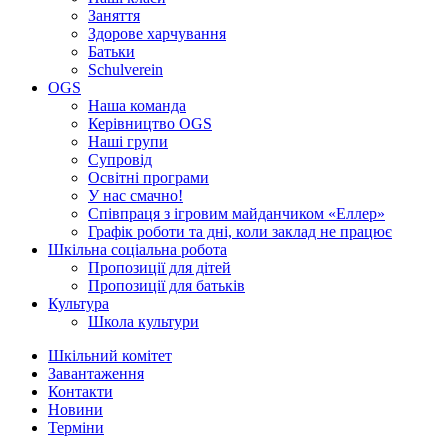
Заняття
Здорове харчування
Батьки
Schulverein
OGS
Наша команда
Керівництво OGS
Наші групи
Супровід
Освітні програми
У нас смачно!
Співпраця з ігровим майданчиком «Еллер»
Графік роботи та дні, коли заклад не працює
Шкільна соціальна робота
Пропозиції для дітей
Пропозиції для батьків
Культура
Школа культури
Шкільний комітет
Завантаження
Контакти
Новини
Терміни