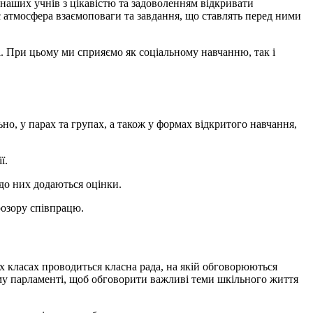
наших учнів з цікавістю та задоволенням відкривати
є атмосфера взаємоповаги та завдання, що ставлять перед ними
лі. При цьому ми сприяємо як соціальному навчанню, так і
но, у парах та групах, а також у формах відкритого навчання,
ї.
до них додаються оцінки.
розору співпрацю.
іх класах проводиться класна рада, на якій обговорюються
ому парламенті, щоб обговорити важливі теми шкільного життя