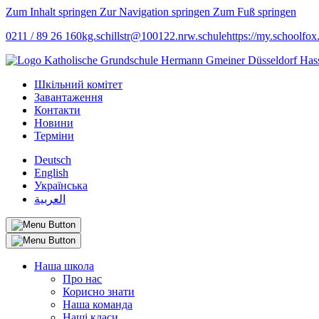
Zum Inhalt springen
Zur Navigation springen
Zum Fuß springen
0211 / 89 26 160
kg.schillstr@
100122.nrw.schule
https://my.schoolfox
Шкільний комітет
Завантаження
Контакти
Новини
Терміни
Deutsch
English
Українська
العربية
Наша школа
Про нас
Корисно знати
Наша команда
Наші класи