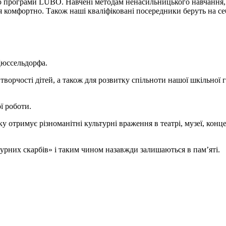
гою програми LUBO. Навчені методам ненасильницького навчання
я комфортно. Також наші кваліфіковані посередники беруть на себ
Дюссельдорфа.
 творчості дітей, а також для розвитку спільноти нашої шкільно
ї роботи.
 отримує різноманітні культурні враження в театрі, музеї, конце
турних скарбів» і таким чином назавжди залишаються в пам’яті.