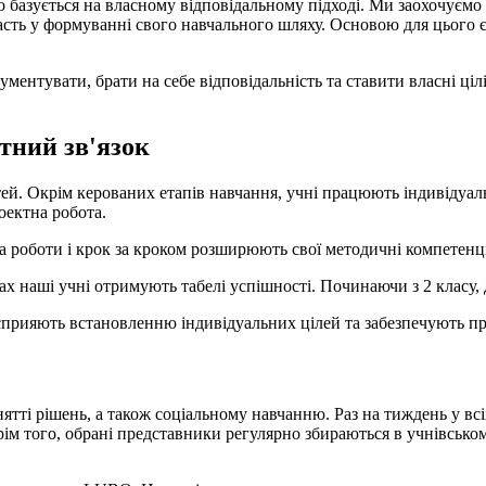
 базується на власному відповідальному підході. Ми заохочуємо 
часть у формуванні свого навчального шляху. Основою для цього 
ументувати, брати на себе відповідальність та ставити власні ці
тний зв'язок
ей. Окрім керованих етапів навчання, учні працюють індивідуаль
оектна робота.
 роботи і крок за кроком розширюють свої методичні компетенці
х наші учні отримують табелі успішності. Починаючи з 2 класу, 
 сприяють встановленню індивідуальних цілей та забезпечують п
ятті рішень, а також соціальному навчанню. Раз на тиждень у вс
рім того, обрані представники регулярно збираються в учнівськ