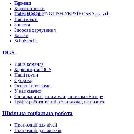
Терміни
Про нас
Корисно знати
DEUTSCH
ENGLISH
УКРАЇНСЬКА
العربية
Наша команда
Наші класи
Заняття
Здорове харчування
Батьки
Schulverein
OGS
Наша команда
Керівництво OGS
Наші групи
Супровід
Освітні програми
У нас смачно!
Співпраця з ігровим майданчиком «Еллер»
Графік роботи та дні, коли заклад не працює
Шкільна соціальна робота
Пропозиції для дітей
Пропозиції для батьків