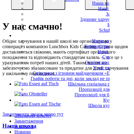
Наша команда
Наші класи
Заняття
Здорове харчування
У нас смачно!
Батьки
Schulverein
OGS
Наша команда
Обіднє харчування в нашій школі ми організовуємо у
Керівництво OGS
співпраці з компанією Lunchbox Kids Catering. Страви щодня
Наші групи
доставляються свіжими, мають сертифікат органічного
Супровід
походження та відповідають стандартам халяль — все це з
Освітні програми
урахуванням потреб наших дітей. Таким чином ми
У нас смачно!
забезпечуємо збалансоване та придатне для дітей харчування
Співпраця з ігровим майданчиком «Еллер»
у шкільному повсякденні.
Графік роботи та дні, коли заклад не працює
Шкільна соціальна робота
Пропозиції для дітей
Пропозиції для батьків
Культура
Школа культури
Завантажити зразок меню тут
Шкільний комітет
Завантаження
Наша школа
Контакти
Новини