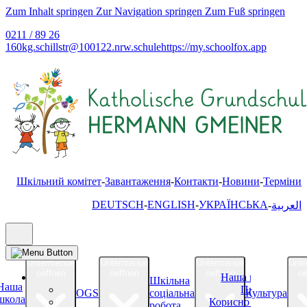
Zum Inhalt springen
Zur Navigation springen
Zum Fuß springen
0211 / 89 26
160
kg.schillstr@
100122.nrw.schule
https://my.schoolfox.app
Шкільний комітет
Завантаження
Контакти
Новини
Терміни
DEUTSCH
ENGLISH
УКРАЇНСЬКА
العربية
Untermenue
Untermenue
Untermenue
Unt
oeffnen
oeffnen
oeffnen
oe
Наша школа
Шкільна
Наша
Про нас
OGS
соціальна
Культура
школа
Корисно знати
робота