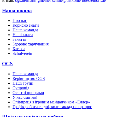
Е-mail:
ogs.hermann-gmeiner-schule@
diakonie-duesseldorf.de
Наша школа
Про нас
Корисно знати
Наша команда
Наші класи
Заняття
Здорове харчування
Батьки
Schulverein
OGS
Наша команда
Керівництво OGS
Наші групи
Супровід
Освітні програми
У нас смачно!
Співпраця з ігровим майданчиком «Еллер»
Графік роботи та дні, коли заклад не працює
Шкільна соціальна робота