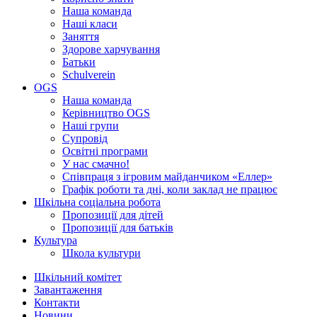
Наша команда
Наші класи
Заняття
Здорове харчування
Батьки
Schulverein
OGS
Наша команда
Керівництво OGS
Наші групи
Супровід
Освітні програми
У нас смачно!
Співпраця з ігровим майданчиком «Еллер»
Графік роботи та дні, коли заклад не працює
Шкільна соціальна робота
Пропозиції для дітей
Пропозиції для батьків
Культура
Школа культури
Шкільний комітет
Завантаження
Контакти
Новини