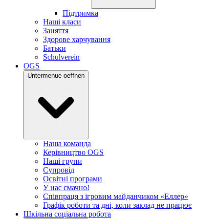
Підтримка
Наші класи
Заняття
Здорове харчування
Батьки
Schulverein
OGS
Untermenue oeffnen
Наша команда
Керівництво OGS
Наші групи
Супровід
Освітні програми
У нас смачно!
Співпраця з ігровим майданчиком «Еллер»
Графік роботи та дні, коли заклад не працює
Шкільна соціальна робота