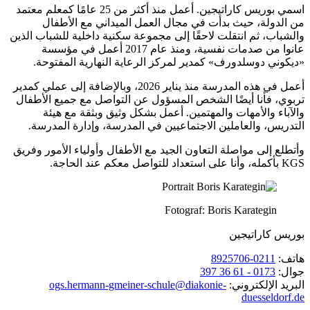
اسمي بوريس كاراتيجين. أعمل منذ أكثر من 25 عامًا كمعلم معتمد
من الدولة، حيث بدأت في مجال العمل الميداني مع الأطفال
والشباب، ثم انتقلت لاحقًا إلى مجموعة سكنية داخلية للشباب الذين
عانوا من صدمات نفسية، ومنذ عام 2017 أعمل في مؤسسة
«ديكوني دوسلدورف» كمدير لمركز الرعاية النهارية المفتوحة.
أعمل في هذه المدرسة منذ يناير 2026، وبالإضافة إلى عملي كمدير
تربوي، فأنا أيضًا الشخص المسؤول عن التواصل مع جميع الأطفال
والآباء والأمهات والمهتمين. أعمل بشكل وثيق وبثقة مع هيئة
التدريس، والعاملين الاجتماعيين في المدرسة، وإدارة المدرسة.
وأتطلع إلى مواصلة التعاون الجيد مع الأطفال وأولياء الأمور وفريق
KGS بأكمله، وأنا على استعداد للتواصل معكم عند الحاجة.
Fotograf: Boris Karategin
بوريس كاراتيجين
هاتف:
0211-8925706
جوال:
0173 - 61 36 397
البريد الإلكتروني:
diakonie-
ogs.hermann-gmeiner-schule@
duesseldorf.de