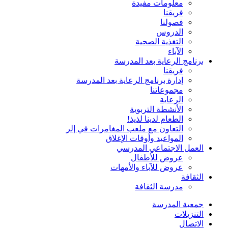
معلومات مفيدة
فريقنا
فصولنا
الدروس
التغذية الصحية
الآباء
برنامج الرعاية بعد المدرسة
فريقنا
إدارة برنامج الرعاية بعد المدرسة
مجموعاتنا
الرعاية
الأنشطة التربوية
الطعام لدينا لذيذ!
التعاون مع ملعب المغامرات في إلر
المواعيد وأوقات الإغلاق
العمل الاجتماعي المدرسي
عروض للأطفال
عروض للآباء والأمهات
الثقافة
مدرسة الثقافة
جمعية المدرسة
التنزيلات
الاتصال