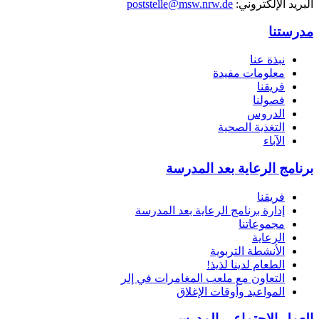
البريد الإلكتروني:
msw.nrw.de
poststelle@
مدرستنا
نبذة عنا
معلومات مفيدة
فريقنا
فصولنا
الدروس
التغذية الصحية
الآباء
برنامج الرعاية بعد المدرسة
فريقنا
إدارة برنامج الرعاية بعد المدرسة
مجموعاتنا
الرعاية
الأنشطة التربوية
الطعام لدينا لذيذ!
التعاون مع ملعب المغامرات في إلر
المواعيد وأوقات الإغلاق
العمل الاجتماعي المدرسي