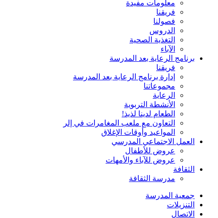
معلومات مفيدة
فريقنا
فصولنا
الدروس
التغذية الصحية
الآباء
برنامج الرعاية بعد المدرسة
فريقنا
إدارة برنامج الرعاية بعد المدرسة
مجموعاتنا
الرعاية
الأنشطة التربوية
الطعام لدينا لذيذ!
التعاون مع ملعب المغامرات في إلر
المواعيد وأوقات الإغلاق
العمل الاجتماعي المدرسي
عروض للأطفال
عروض للآباء والأمهات
الثقافة
مدرسة الثقافة
جمعية المدرسة
التنزيلات
الاتصال