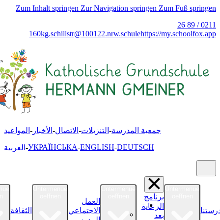
Zum Inhalt springen
Zur Navigation springen
Zum Fuß s
0211 / 89 26
160
kg.schillstr@
100122.nrw.schule
https://my.schoo
جمعية المدرسة
التنزيلات
الاتصال
الأخبار
المواعيد
УКРАЇНСЬКА
ENGLISH
DEUTSCH
العربية
Untermenue
Untermenue
Untermenue
Untermen
برنامج
oeffnen
oeffnen
oeffnen
oeffnen
العمل
مدرستن
الرعاية
الاجتماعي
الثقافة
نبذة عن
بعد
المدرسي