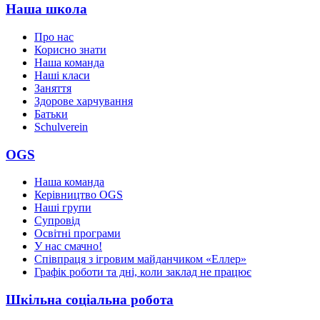
Наша школа
Про нас
Корисно знати
Наша команда
Наші класи
Заняття
Здорове харчування
Батьки
Schulverein
OGS
Наша команда
Керівництво OGS
Наші групи
Супровід
Освітні програми
У нас смачно!
Співпраця з ігровим майданчиком «Еллер»
Графік роботи та дні, коли заклад не працює
Шкільна соціальна робота