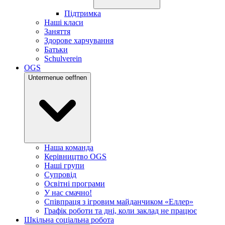
Підтримка
Наші класи
Заняття
Здорове харчування
Батьки
Schulverein
OGS
Untermenue oeffnen
Наша команда
Керівництво OGS
Наші групи
Супровід
Освітні програми
У нас смачно!
Співпраця з ігровим майданчиком «Еллер»
Графік роботи та дні, коли заклад не працює
Шкільна соціальна робота