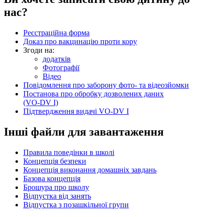
нас?
Реєстраційна форма
Доказ про вакцинацію проти кору
Згоди на:
додатків
Фотографії
Відео
Повідомлення про заборону фото- та відеозйомки
Постанова про обробку дозволених даних
(VO-DV I)
Підтвердження видачі VO-DV I
Інші файли для завантаження
Правила поведінки в школі
Концепція безпеки
Концепція виконання домашніх завдань
Базова концепція
Брошура про школу
Відпустка від занять
Відпустка з позашкільної групи