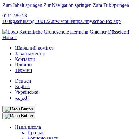
Zum Inhalt springen
Zur Navigation springen
Zum Fuß springen
0211 / 89 26
160
kg.schillstr@
100122.nrw.schule
https://my.schoolfox.app
Шкільний комітет
Завантаження
Контакти
Новини
Терміни
Deutsch
English
Українська
العربية
Наша школа
Про нас
Корисно знати