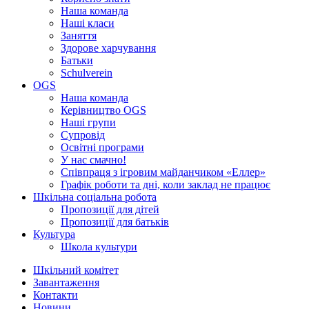
Наша команда
Наші класи
Заняття
Здорове харчування
Батьки
Schulverein
OGS
Наша команда
Керівництво OGS
Наші групи
Супровід
Освітні програми
У нас смачно!
Співпраця з ігровим майданчиком «Еллер»
Графік роботи та дні, коли заклад не працює
Шкільна соціальна робота
Пропозиції для дітей
Пропозиції для батьків
Культура
Школа культури
Шкільний комітет
Завантаження
Контакти
Новини