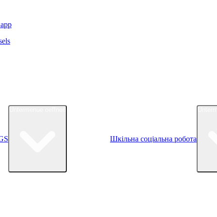
.app
Untermenue oeffnen
Unterm
GS
Шкільна соціальна робота