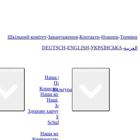
Шкільний комітет
Завантаження
Контакти
Новини
Терміни
DEUTSCH
ENGLISH
УКРАЇНСЬКА
العربية
enue oeffnen
Untermenue oeffnen
Наша школа
Про нас
Корисно знати
Культура
Наша команда
Наші класи
Заняття
Здорове харчування
Батьки
Schulverein
OGS
Наша команда
Керівництво OGS