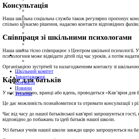
Консультація
Наша шкільна соціальна служба також регулярно пропонує консу
спільно шукаємо рішення, надаємо контакти відповідних фахівц
Співпраця зі шкільними психологами
Наша школа тісно співпрацює з Центром шкільної психології. У
психологиня може відвідати дітей під час уроків, а потім надат
Організацією зустрічей та налагодженням контакту зі шкільною
Шкільний комітет
Завантаження
Кафе для батьків
Контакти
Новини
У нас регулярно, вранці або вдень, проводиться «Кав’ярня для б
Терміни
Це дає можливість познайомитися та отримати консультації з р
Час від часу до нашої батьківської кав'ярні запрошуються гості
відповідно до побажань та ідей батьків нашої школи.
Усі батьки учнів нашої школи завжди щиро запрошуються на бать