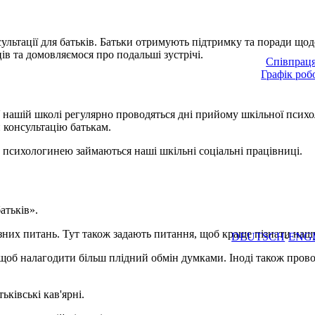
льтації для батьків. Батьки отримують підтримку та поради щод
ів та домовляємося про подальші зустрічі.
Співпраця
Графік роб
 нашій школі регулярно проводяться дні прийому шкільної психо
и консультацію батькам.
 психологинею займаються наші шкільні соціальні працівниці.
атьків».
ізних питань. Тут також задають питання, щоб краще пізнати наш
DEUTSCH
ENG
, щоб налагодити більш плідний обмін думками. Іноді також прово
ківські кав'ярні.