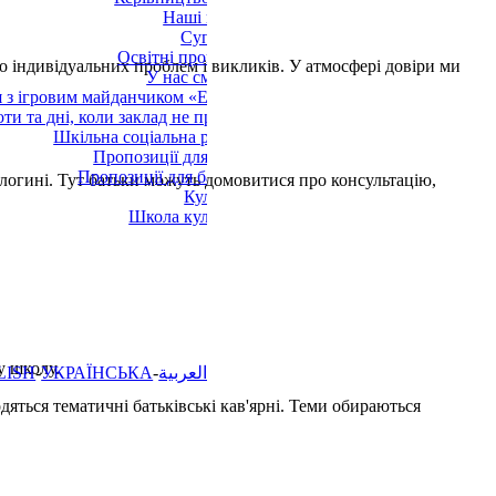
Наші групи
Супровід
Освітні програми
о індивідуальних проблем і викликів. У атмосфері довіри ми
У нас смачно!
 з ігровим майданчиком «Еллер»
оти та дні, коли заклад не працює
Шкільна соціальна робота
Пропозиції для дітей
Пропозиції для батьків
логині. Тут батьки можуть домовитися про консультацію,
Культура
Школа культури
у школу.
LISH
УКРАЇНСЬКА
العربية
дяться тематичні батьківські кав'ярні. Теми обираються