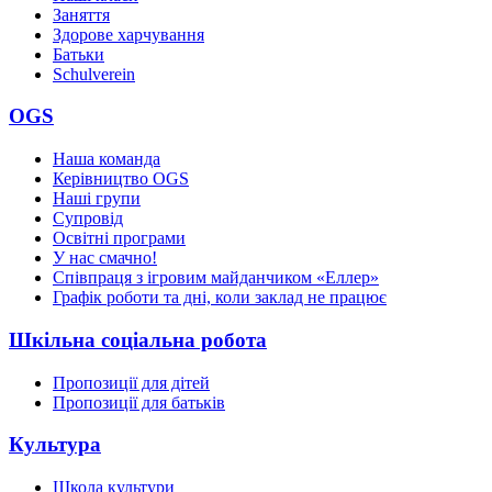
Заняття
Здорове харчування
Батьки
Schulverein
OGS
Наша команда
Керівництво OGS
Наші групи
Супровід
Освітні програми
У нас смачно!
Співпраця з ігровим майданчиком «Еллер»
Графік роботи та дні, коли заклад не працює
Шкільна соціальна робота
Пропозиції для дітей
Пропозиції для батьків
Культура
Школа культури