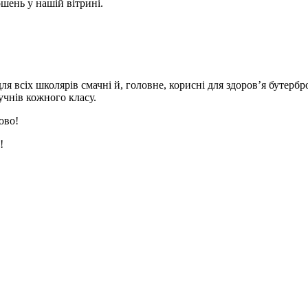
шень у нашій вітрині.
ля всіх школярів смачні й, головне, корисні для здоров’я бутерб
учнів кожного класу.
ово!
!