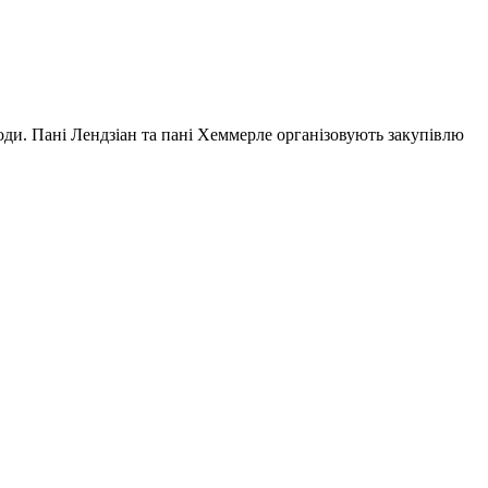
роди. Пані Лендзіан та пані Хеммерле організовують закупівлю