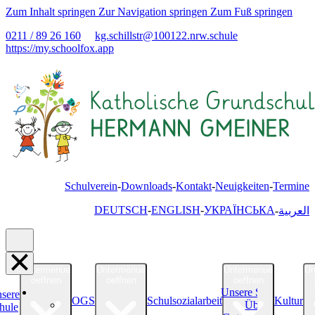
Zum Inhalt springen
Zur Navigation springen
Zum Fuß springen
0211 / 89 26 160
kg.schillstr@
100122.nrw.schule
https://my.schoolfox.app
Schulverein
Downloads
Kontakt
Neuigkeiten
Termine
DEUTSCH
ENGLISH
УКРАЇНСЬКА
العربية
Untermenue
Untermenue
Untermenue
Un
oeffnen
oeffnen
oeffnen
Unsere Schule
sere
OGS
Schulsozialarbeit
Kultur
Über uns
hule