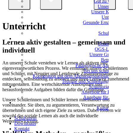
Gut zu wissen
Unser Team
Unsere Klassen
Unterricht
Gesunde Ernährung
Unterricht
Eltern
Schulverein
OGS
Lernen aktiv gestalten – gemeinsam und
Unser Team
individuell
OGS-Leitung
Unsere Gruppen
Betreuung
An unserer Schule verstehen wir Lernen als aktiven und
Pädagogische Angebote
eigenverantwortlichen Prozess. Wir ermutigen unsere Schülerinnen
Bei uns schmeckt's!
und Schüler, mit Neugier und Lernfreude Zusammenhänge zu
Kooperation mit dem Abenteuerspielplatz Eller
entdecken, selbstständig zu arbeiten und ihren Lernweg zunehmend
Termine und Schließungszeiten
mitzugestalten. Eine wertschätzende Atmosphäre und
Schulsozialarbeit
herausfordernde Aufgaben bilden dafür die Grundlage.
Angebote für Kinder
Angebote für Eltern
Unsere Schülerinnen und Schüler lernen miteinander und
Kultur
voneinander. Sie üben, zu argumentieren, Verantwortung zu
Kulturschule
übernehmen und sich eigene Ziele zu setzen. Dabei fördern wir
sowohl das soziale Lernen als auch die individuelle
Schulverein
Weiterentwicklung.
Downloads
Kontakt