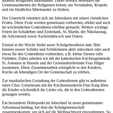
anderen Religionen auseinander. Dabei werden besonders die
Gemeinsamkeiten der Religionen betont, um Verständnis, Respekt
und ein friedliches Miteinander zu fördern.
Der Unterricht orientiert sich am Jahreskreis mit seinen christlichen
Festen. Diese Feste werden gemeinsam vorbereitet, erklärt und auch
im wöchentlichen Gottesdienst erlebbar gemacht. Weitere wichtige
Feiern im Schulleben sind Erntedank, St. Martin, der Nikolaustag,
die Adventszeit sowie Aschermittwoch und Ostern.
Einmal in der Woche findet unser Schulgottesdienst statt. Hier
können unsere Schüler und Schülerinnen aktiv mitwirken oder auch
etwas für den Gottesdienst vorbereiten, z.B. kleine Szenen oder
Fürbitten. Dabei arbeiten wir mit der katholischen Kirchengemeinde
St. Antonius in Hassels und der Gemeindereferentin Frau Hilger
zusammen. Diese Zusammenarbeit ermöglicht es den Kindern,
Kirche als lebendigen Ort der Gemeinschaft zu erleben.
Zur musikalischen Gestaltung der Gottesdienste gibt es außerdem
einen Chor. Gemeinsam mit der Kirchenmusikerin Frau Karg üben
die Kinder wöchentlich die Lieder ein, die in den Gottesdiensten
gesungen werden.
Ein besonderer Höhepunkt im Jahreslauf ist unser gemeinsamer
Adventsnachmittag, bei dem die Schulgemeinschaft
zusammenkommt, um sich auf die Weihnachtszeit einzustimmen. So