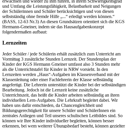
erwachsen und wieder zu ihm führen, in ihrem Schwierigkeitsgrad
und Umfang die Leistungsfähigkeit, Belastbarkeit und Neigungen
der Schülerinnen und Schüler berücksichtigen und von diesen
selbstständig ohne fremde Hilfe „...“ erledigt werden können.“
(BASS, 12-63 Nr.3) An diesen Grundsätzen orientiert sich die KGS
Hermann-Gmeiner, indem sie das Hausaufgabenkonzept
folgendermaßen aufbaut:
Lernzeiten
Jeder Schüler / jede Schülerin erhält zusätzlich zum Unterricht am
Vormittag 3 zusätzliche Stunden Lernzeit. Der Stundenplan der
Kinder der KGS Hermann Gmeiner umfasst also 3 Stunden mehr
als die Unterrichtstafel für Kinder in NRW vorsieht. In den
Lernzeiten werden „Haus“-Aufgaben im Klassenverband mit der
Klassenleitung oder einer Fachlehrerin der Klasse selbständig
angefertigt. Die Lehrerin unterstützt die Kinder bei der selbständigen
Bearbeitung. Jedoch ist die Lernzeit keine zusätzliche
Unterrichtszeit, das heißt die Kinder arbeiten selbständig an ihren
individuellen Lern-Aufgaben. Die Lehrkraft begleitet dabei. Wir
haben uns dafür entschieden, da Chancengleichheit und
Bildungsgerechtigkeit für unsere Schüler und SchülerInnen ein
zentrales Anliegen und Teil unseres schulischen Leitbildes sind. So
können wir Ihre Kinder individueller begleiten, können besser
erkennen, bei wem weiterer Übungsbedarf besteht, können gezielter