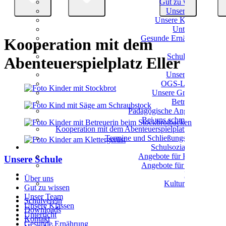
Gut zu wissen
Unser Team
Unsere Klassen
Unterricht
Gesunde Ernährung
Kooperation mit dem
Eltern
Schulverein
Abenteuerspielplatz Eller
OGS
Unser Team
OGS-Leitung
Unsere Gruppen
Betreuung
Pädagogische Angebote
Bei uns schmeckt's!
Kooperation mit dem Abenteuerspielplatz Eller
Termine und Schließungszeiten
Schulsozialarbeit
Angebote für Kinder
Unsere Schule
Angebote für Eltern
Kultur
Über uns
Kulturschule
Gut zu wissen
Unser Team
Schulverein
Unsere Klassen
Downloads
Unterricht
Kontakt
Gesunde Ernährung