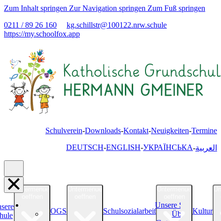
Zum Inhalt springen
Zur Navigation springen
Zum Fuß springen
0211 / 89 26 160
kg.schillstr@
100122.nrw.schule
https://my.schoolfox.app
Schulverein
Downloads
Kontakt
Neuigkeiten
Termine
DEUTSCH
ENGLISH
УКРАЇНСЬКА
العربية
Untermenue
Untermenue
Untermenue
Un
oeffnen
oeffnen
oeffnen
Unsere Schule
sere
OGS
Schulsozialarbeit
Kultur
Über uns
hule