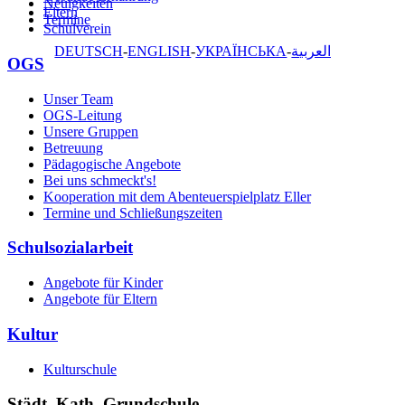
Neuigkeiten
Eltern
Termine
Schulverein
DEUTSCH
ENGLISH
УКРАЇНСЬКА
العربية
OGS
Unser Team
OGS-Leitung
Unsere Gruppen
Betreuung
Pädagogische Angebote
Bei uns schmeckt's!
Kooperation mit dem Abenteuerspielplatz Eller
Termine und Schließungszeiten
Schulsozialarbeit
Angebote für Kinder
Angebote für Eltern
Kultur
Kulturschule
Städt. Kath. Grundschule