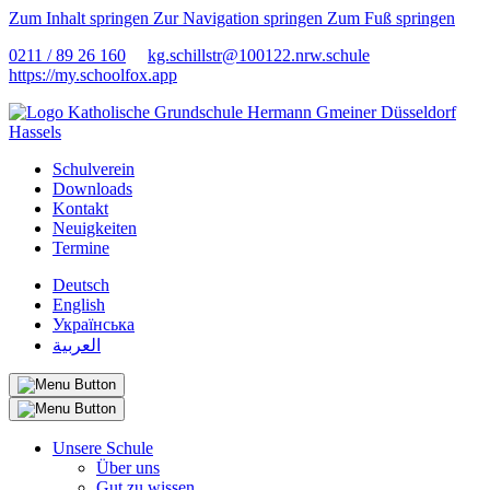
Zum Inhalt springen
Zur Navigation springen
Zum Fuß springen
0211 / 89 26 160
kg.schillstr@
100122.nrw.schule
https://my.schoolfox.app
Schulverein
Downloads
Kontakt
Neuigkeiten
Termine
Deutsch
English
Українська
العربية
Unsere Schule
Über uns
Gut zu wissen