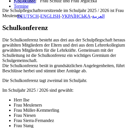
Koalaklasse: Frau Schulz und Frau Jegliczka
Neuigkeiten
Termine
Die Schulpflegschaftsvorsitzende im Schuljahr 2025 / 2026 ist Frau
Meuleners.
DEUTSCH
ENGLISH
УКРАЇНСЬКА
العربية
Schulkonferenz
Die Schulkonferenz besteht aus drei aus der Schulpflegschaft heraus
gewählten Mitgliedern der Eltern und drei aus dem Lehrerkollegium
gewählten Mitgliedern für die Lehrkräfte. Gemeinsam mit der
Schulleitung ist die Schulkonferenz ein wichtiges Gremium der
Schulgemeinschaft.
Die Schulkonferenz berät in grundsätzlichen Angelegenheiten, führt
Beschlüsse herbei und stimmt über Anträge ab.
Die Schulkonferenz tagt zweimal im Schuljahr.
Im Schuljahr 2025 / 2026 sind gewählt:
Herr Ilse
Frau Meuleners
Frau Müller-Kemmerling
Frau Niesen
Frau Sierra-Fernandez
Frau Stang