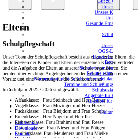
Gut zu wissen
Unser Team
Unsere Klassen
Unterricht
Gesunde Ernährung
Eltern
Eltern
Schulverein
OGS
Schulpflegschaft
Unser Team
OGS-Leitung
Unsere Gruppen
Unser Team der Schulpflegschaft besteht aus engagierten Eltern, die
Betreuung
die Interessen der Kinder und Eltern der einzelnen Klassen vertreten
Pädagogische Angebote
und die Aufgaben der Eltern an unserer Schule organisieren. Sie
Bei uns schmeckt's!
beraten über wichtige Angelegenheiten der Schule, wählen einen
Kooperation mit dem Abenteuerspielplatz Eller
Vorsitz und eine Vertretung für die Schulkonferenz.
Termine und Schließungszeiten
Im Schuljahr 2025 / 2026 sind gewählt:
Schulsozialarbeit
Angebote für Kinder
Affenklasse: Frau Steinbach und Herr Berger
Angebote für Eltern
Vogelklasse: Frau Mozinger und Herr Herzer
Kultur
Fuchsklasse: Frau Bleijdorn und Frau Schulz
Kulturschule
Eulenklasse: Herr Nagel und Herr Ilse
Eisbärenklasse: Frau Brahimi und Frau Reese
Schulverein
Oktopusklasse: Frau Niesen und Frau Pöttgen
Downloads
Faultierklasse: Frau Meuleners und Frau Mielke
Kontakt