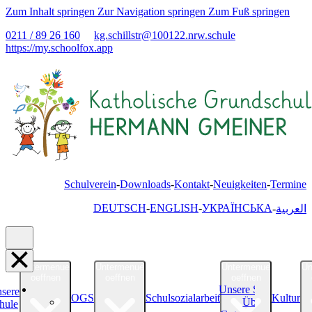
Zum Inhalt springen
Zur Navigation springen
Zum Fuß springen
0211 / 89 26 160
kg.schillstr@
100122.nrw.schule
https://my.schoolfox.app
Schulverein
Downloads
Kontakt
Neuigkeiten
Termine
DEUTSCH
ENGLISH
УКРАЇНСЬКА
العربية
Untermenue
Untermenue
Untermenue
Un
oeffnen
oeffnen
oeffnen
Unsere Schule
sere
OGS
Schulsozialarbeit
Kultur
Über uns
hule